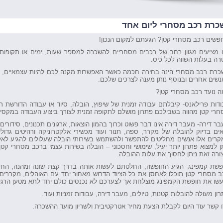
כרת רכב מסחרי ליום אחד
פשים רכב מסחרי קטן? הגעתם למקום הנכון!
ו מציעים מגוון רחב של רכבים מסחריים להשכרה למספר שעות, ימים או תקופות
רה בעלות השווה לכל כיס.
כרת רכב מסחרי הינה בחירה חכמה כאשר האפשרות מקנה לכם להיות עצמאיים, 
נשים אחרים ובנוסף נותן מענה לצרכים שלכם.
ה נועד רכב מסחרי קטן?
ודות פרילאנס- קיבלתם עבודה זמנית של שיפוץ, הובלה, סיוד או עבודה הדורשת 
חרי קטן מהווה בשבילכם פתרון מושלם לתקופה זמנית לצורך ביצוע העבודה במקסימ
ר דירה- מעבר דירה אינו דבר פשוט וכרוך בהמון הוצאות, ארגונים תכנונים, סידורי
אים בדיוק להובלה של מקרר, ספה, תנור ועוד מכשירי אלקטרוניקה ורהיטים גדו
קרים אלו אנשים מחליטים להתפשר ולהשתמש בשירותי הובלה שעלולים להגיע לאלפ
ן למצוא פתרון יותר יעיל, שימושי וחסכוני – הובלה בשירות עצמי ברכב מסחרי ק
ורה זאת ניתן לחסוך את עלות ההובלה.
פשת קמפינג- הגיע החופשה, החלטתם לעשות אותה בדרך קצת שונה ומהנה, הח
 מסחרי קטן תוכלו לאחסן את כל הציוד הדרוש מאחור יחד עם האוהלים, מקררים, מ
עשו את חופשת הקמפינג מוצלחת אך לצערכם לא נכנסים כולם יחד לתא מטען הרגי
ון מעולה להובלות קטנות, טיולים, מעבר דירה, עבודות זמניות ועוד.
ו קשר עוד היום לקבלת הצעת מחיר אטרקטיבית ולשריון מועד ההשכרה.