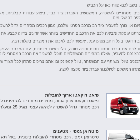
 בשבילכם- צוות כאן על הכביש
בים מסחריים להשכרה, המשמשים העברת ציוד כבד, ביצוע עבודות קבלניות, מעונ
פר רב של ימים.
ום אין צורך להעביר ציוד רב מרכב הפרטי שלכם, מגוון רכבים מסחריים גדול להשכ
רתנו עוסקת ומביאה לכם את הרכבים החדישים ביותר אשר יודעים בדיוק לבצע את ה
ב הדוקטו בעל רוחב מטען ענק, יאפשר לכם לאכסן את המוצרים בקלות רבה.
ו לכם את הרכב ותחוו נוחות וחוויה טובה, בלי בעיות מיותרות, עם המרחב הענק
רצונכם להעביר, אצלנו במחירים המשתלמים תוכלו להשכיר את הרכב המסחרי ליום
ננים טיול משותף עם המשפחה, טיול קמפינק ובו אתם צריכים פתרון לכל הציוד ש
תרון המושלם לטיולם,והעברת ציוד מקצה לקצה.
פיאט דוקאטו ארוך להובלות
פיאט דוקאטו ארוך גבוה, מחירים מיוחדים למזמינים ל
רכב מסחרי גדול להשכרה לנהיגה עצמי מגיל 25 ומעלה.
סיטרואן גמפי - מטענים
סיטרואן גמפי, רכב מסחרי להובלות בינונית, בעל תא 