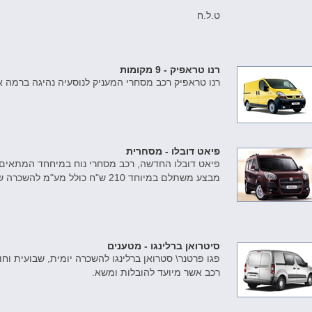
ט.ל.ח
רנו טראפיק - 9 מקומות
רנו טראפיק רכב מסחרי המעניק לנוסעיה נהיגה ברמה 
פיאט דובלו - מסחרית
פיאט דובלו החדשה, רכב מסחרי נוח במיחחד המתאים ל
מבצע משתלם במיוחד 210 ש"ח כולל מע"מ להשכרה של 24 שעות מהרו לשריין.
סיטרואן ברלינגו - מטענים
פגו פרטנר\ סטרואן ברלינגו להשכרה יומית, שבועית וח
רכב אשר מיועד להובלות ומשא.