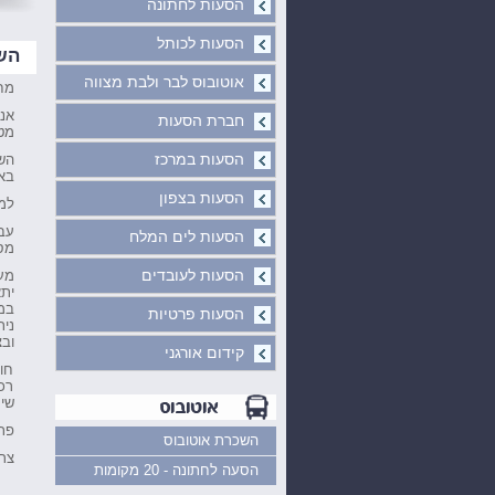
הסעות לחתונה
הסעות לכותל
הש
אוטובוס לבר ולבת מצווה
מח
אנ
חברת הסעות
מט
הסעות במרכז
הש
בא
הסעות בצפון
למ
עב
הסעות לים המלח
מס
הסעות לעובדים
מעב
ית
במ
הסעות פרטיות
נית
ובצ
קידום אורגני
חו
רכב
שי
פתר
השכרת אוטובוס
צר
הסעה לחתונה - 20 מקומות