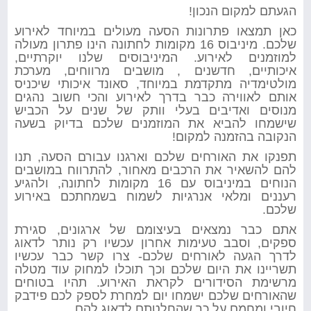
הגעתם למקום הנכון!
כאן תמצאו פתרונות הסעה מעולים במיוחד לאירוע
שלכם. מיניבוס 16 מקומות לחתונה הינו פתרון מעולה
למוזמנים לאירוע. המיניבוסים שלנו יוקרתיים,
איכותיים, חדשנים , מושבים מרווחים, מערכת
מולטימדיה מתקדמת במיוחד, סאונד איכותי שיכניס
אותם לאווירה כבר בדרך לאירוע והכי חשוב נהגים
מנוסים ואדיבים בעלי וותק של שנים על הכביש
שישמחו להביא את המוזמנים שלכם בדיוק בשעה
הנקובה בהזמנה למקום!
תפנקו את האורחים שלכם וארגנו עבורם הסעה, תנו
להם להשאיר את הרכבים מאחור, להתרווח במושבים
הנוחים במיניבוס עם 16 מקומות לחתונה, ולהגיע
רעננים ומלאי אנרגיות לשמוח בשמחתכם באירוע
שלכם.
אתם כבר נמצאים בעיצומם של ארגונים, סגירת
ספקים, וסבב טעימות אחרון עכשיו רק נותר לדאוג
לדרך הגעה לאורחים שלכם- צרו קשר כבר עכשיו
תשריינו את היום שלכם וכך תוכלו למחוק עוד מטלה
מרשימת הסידורים לקראת האירוע. תהיו בטוחים
שהאורחים שלכם ישמחו יום למחרת לספק לכם פידבק
חיובי ומחמם על כך שהחלטתם לדאוג להם.